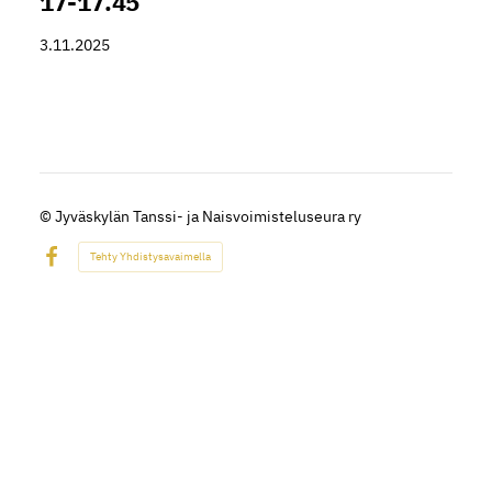
17-17.45
3.11.2025
©
Jyväskylän Tanssi- ja Naisvoimisteluseura ry
Tehty Yhdistysavaimella
Facebook