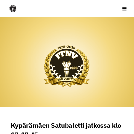
Siirry
JTNV ry
Haku
sivun
sisältöön
Kypärämäen Satubaletti jatkossa klo